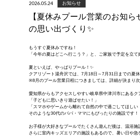
2026.05.24
お知らせ
【夏休みプール営業のお知ら
の思い出づくり✨
もうすぐ夏休みですね！
「今年の夏はどこへ行こう？」と、ご家族で予定を立て
夏といえば、やっぱりプール！✨
クアリゾート湯舟沢では、7月18日～7月31日までの
※8月のプール営業日程につきましては、詳細が決まり次
愛知県からもアクセスしやすい岐阜県中津川市にあるク
「子どもに思いきり遊ばせたい！」
「スマホやゲームから離れて自然の中で過ごしてほしい
そのような30代のパパ・ママにもぴったりの施設です！
お子様が大好きなプールでたくさん遊んだ後は、温浴施設
さらに室内キッズエリアの施設もあるので、暑い日や急