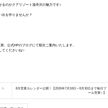
せるのがクアリゾート湯舟沢の魅力です♪
い出を作りませんか？
次第、公式HPのブログにて順次ご案内いたします。
してくださいね✨
」✨
8月営業カレンダー公開！【2026年7月18日～8月30日まで毎日プ
ール営業✨】